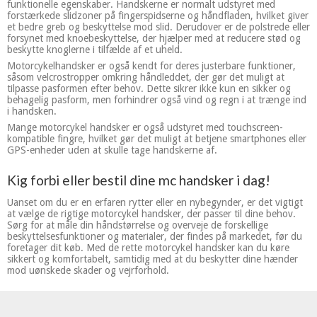
funktionelle egenskaber. Handskerne er normalt udstyret med
forstærkede slidzoner på fingerspidserne og håndfladen, hvilket giver
et bedre greb og beskyttelse mod slid. Derudover er de polstrede eller
forsynet med knoebeskyttelse, der hjælper med at reducere stød og
beskytte knoglerne i tilfælde af et uheld.
Motorcykelhandsker er også kendt for deres justerbare funktioner,
såsom velcrostropper omkring håndleddet, der gør det muligt at
tilpasse pasformen efter behov. Dette sikrer ikke kun en sikker og
behagelig pasform, men forhindrer også vind og regn i at trænge ind
i handsken.
Mange motorcykel handsker er også udstyret med touchscreen-
kompatible fingre, hvilket gør det muligt at betjene smartphones eller
GPS-enheder uden at skulle tage handskerne af.
Kig forbi eller bestil dine mc handsker i dag!
Uanset om du er en erfaren rytter eller en nybegynder, er det vigtigt
at vælge de rigtige motorcykel handsker, der passer til dine behov.
Sørg for at måle din håndstørrelse og overveje de forskellige
beskyttelsesfunktioner og materialer, der findes på markedet, før du
foretager dit køb. Med de rette motorcykel handsker kan du køre
sikkert og komfortabelt, samtidig med at du beskytter dine hænder
mod uønskede skader og vejrforhold.