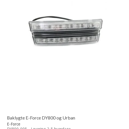
Baklygte E-Force DY800 og Urban
E-Force
DY800-005 - Levering 2-5 hverdage