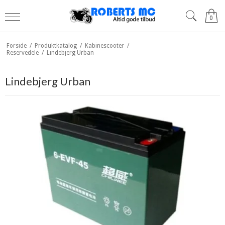
0
Forside
/
Produktkatalog
/
Kabinescooter
/
Reservedele
/
Lindebjerg Urban
Lindebjerg Urban